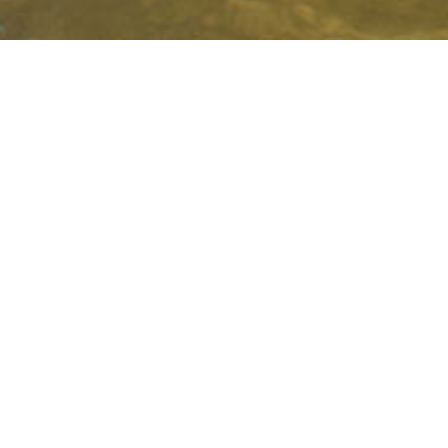
E
ECO
GARDERIE 