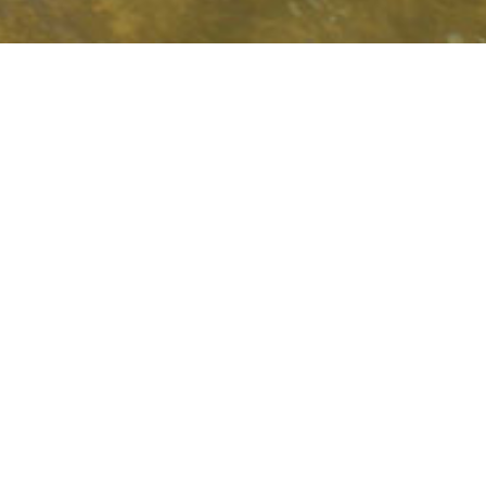
IS
NTIS
ITS LOUPS"