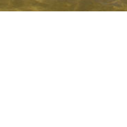
COLE DE SURF DE CONT
LE DE NATATION DE CO
/ MINI CLUB "LES P'T