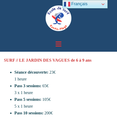
Aller
Français
au
contenu
Ouvrir/fermer
le
menu
SURF // LE JARDIN DES VAGUES de 6 à 9 ans
Séance découverte:
23€
1 heure
Pass 3 sessions:
65€
3 x 1 heure
Pass 5 sessions:
105€
5 x 1 heure
Pass 10 sessions:
200€